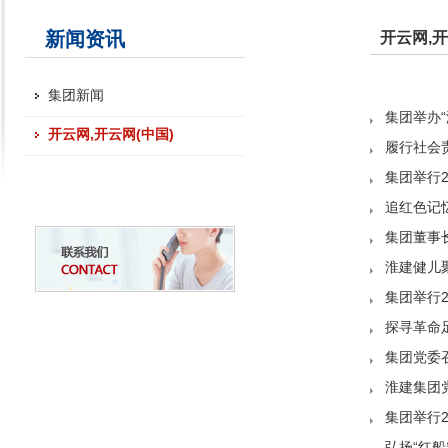
新闻资讯
开云网,开
集团新闻
集团举办“
开云网,开云网(中国)
履行社会责
集团举行2
追红色记
集团董事
淮建健儿
集团举行2
探寻革命
集团党委
淮建集团
集团举行2
弘扬“红船