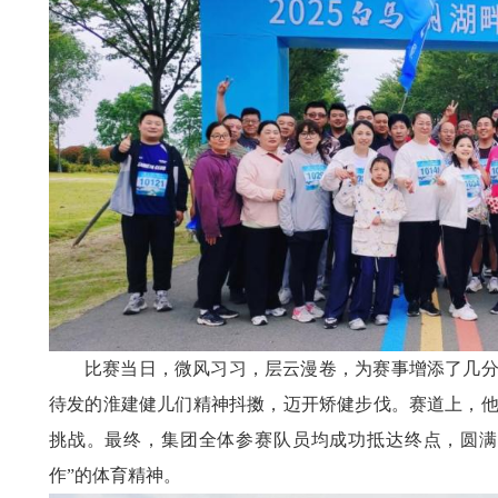
比赛当日，微风习习，
层云漫卷，
为赛事增添了几
待发的淮建健儿们精神抖擞，迈开矫健步伐。赛道上，
挑战。最终，集团全体参赛队员均成功抵达终点，圆满
作”的体育精神。