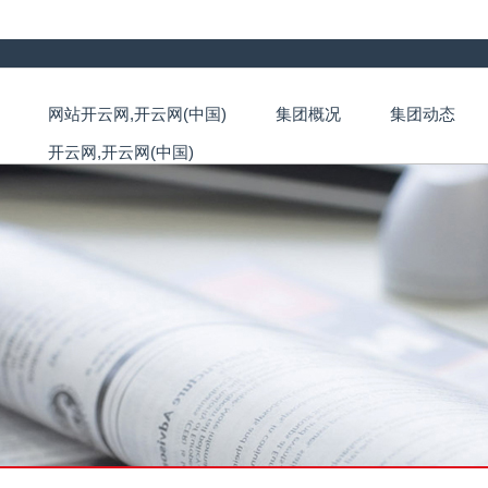
网站开云网,开云网(中国)
集团概况
集团动态
开云网,开云网(中国)