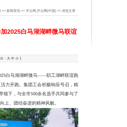
)
>>
新闻资讯
>>
开云网,开云网(中国)
>> 浏览文章
加2025白马湖湖畔微马联谊
字体：
大
中
小
】
白马湖湖畔微马——职工湖畔联谊跑
025
区活力开跑。集团
工会
积极响应号召，精
带领下，与全市
余名选手共同参与了
500
向上、团结奋进的精神风貌。