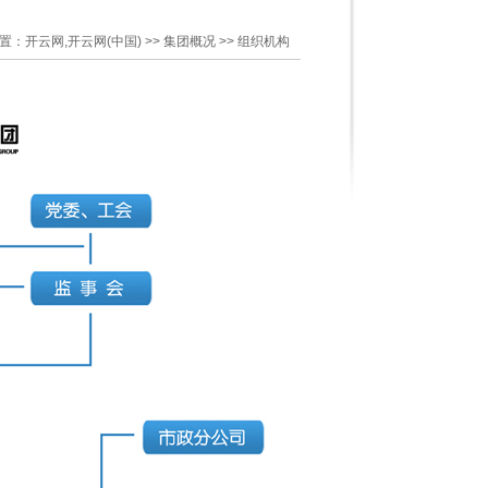
置：
开云网,开云网(中国)
>>
集团概况
>>
组织机构