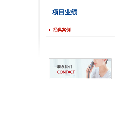
项目业绩
经典案例