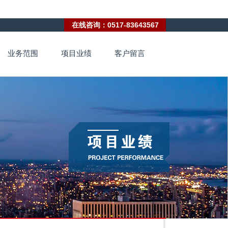
在线咨询：0517-83643567
业务范围
项目业绩
客户留言