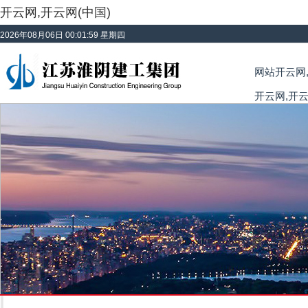
开云网,开云网(中国)
2026年08月06日 00:01:59 星期四
网站开云网,
开云网,开云