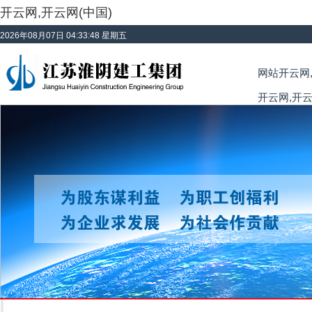
开云网,开云网(中国)
2026年08月07日 04:33:48 星期五
网站开云网,
开云网,开云