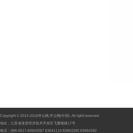
Copyright © 2014-2018开云网,开云网(中国) .All right reserved
地址：江苏省淮安经济技术开发区飞耀南路17号
电话：086-0517-83643567 83641110 83663385 83664392